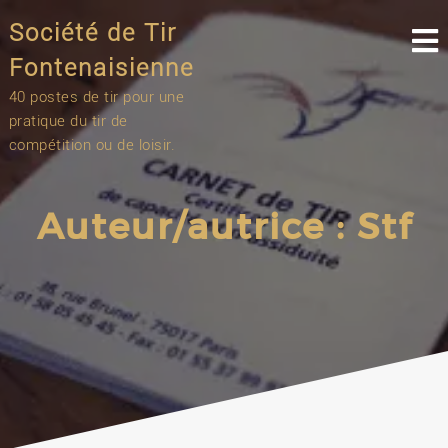
Skip
Société de Tir
to
content
Fontenaisienne
40 postes de tir pour une
pratique du tir de
compétition ou de loisir.
Auteur/autrice :
Stf