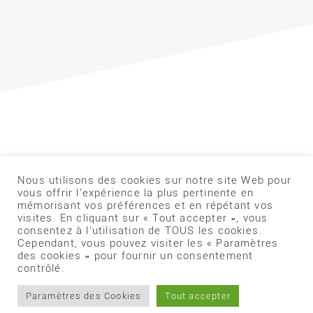
Nous utilisons des cookies sur notre site Web pour
vous offrir l'expérience la plus pertinente en
mémorisant vos préférences et en répétant vos
visites. En cliquant sur « Tout accepter », vous
consentez à l'utilisation de TOUS les cookies.
Cependant, vous pouvez visiter les « Paramètres
des cookies » pour fournir un consentement
contrôlé.
Société de tir Fontenaisienne S.T.F 85200 Fontenay le
Comte
Paramètres des Cookies
Tout accepter