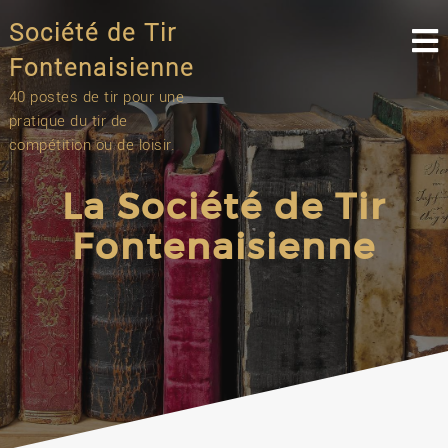
Skip
Société de Tir
to
content
Fontenaisienne
40 postes de tir pour une
pratique du tir de
compétition ou de loisir.
La Société de Tir
Fontenaisienne