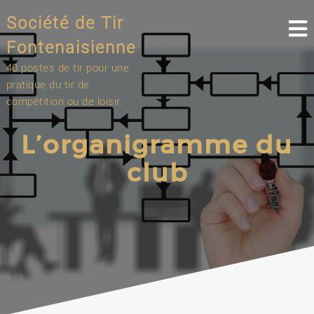
Skip
Société de Tir
to
content
Fontenaisienne
40 postes de tir pour une
pratique du tir de
compétition ou de loisir.
L’organigramme du
club