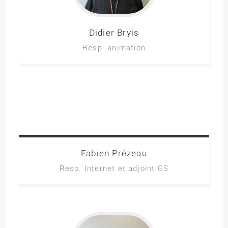
Didier
Bryis
Resp. animation
Fabien
Prézeau
Resp. Internet et adjoint GS