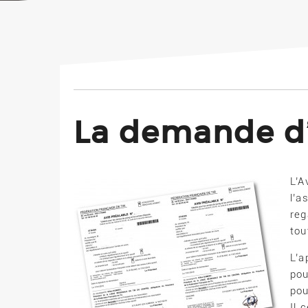
La demande d’
L’A
l’a
reg
tou
L’a
pou
pou
Il 