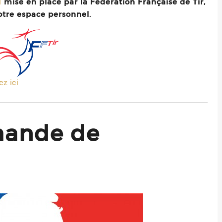
mise en place par la Fédération Française de Tir,
N
otre espace personnel.
ez ici
mande de