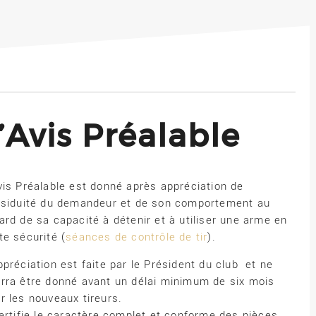
Avis Préalable
vis Préalable est donné après appréciation de
ssiduité du demandeur et de son comportement au
ard de sa capacité à détenir et à utiliser une arme en
te sécurité (
séances de contrôle de tir
).
ppréciation est faite par le Président du club et ne
rra être donné avant un délai minimum de six mois
r les nouveaux tireurs.
certifie le caractère complet et conforme des pièces